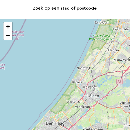
Zoek op een
stad
of
postcode
.
+
−