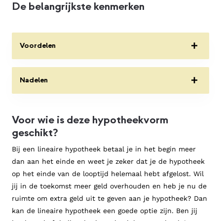
De belangrijkste kenmerken
Voordelen
Je weet zeker dat de hypotheek is afgelost aan
Nadelen
het einde van de looptijd. Op de einddatum van
jouw hypotheek kun je dus geen restschuld
Je maandlasten zijn in het begin van de looptijd
hebben.
Voor wie is deze hypotheekvorm
relatief hoog. Dit kan nadelig zijn als je
Je lost tijdens de looptijd van de hypotheek af.
geschikt?
bijvoorbeeld verwacht in de eerste periode meer
Hierdoor daalt jouw hypotheekschuld tijdens de
uitgaven of minder inkomen te hebben.
Bij een lineaire hypotheek betaal je in het begin meer
looptijd en betaal je over de gehele looptijd
dan aan het einde en weet je zeker dat je de hypotheek
Het fiscale voordeel van de hypotheekrenteaftrek
minder rente.
op het einde van de looptijd helemaal hebt afgelost. Wil
neemt gedurende de looptijd af.
Jouw maandlasten dalen gedurende de looptijd.
jij in de toekomst meer geld overhouden en heb je nu de
Dit kan bijvoorbeeld gunstig zijn als je dan
ruimte om extra geld uit te geven aan je hypotheek? Dan
bijvoorbeeld met pensioen gaat en minder
kan de lineaire hypotheek een goede optie zijn. Ben jij
inkomen hebt.