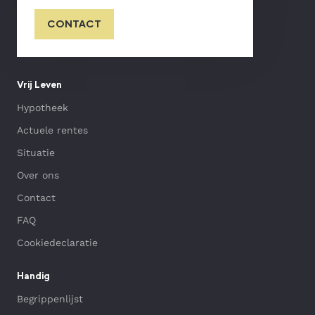
voor nieuwe klanten, mede omdat het voor weinig
klanten een aantrekkelijke optie was. Belangrijkste
CONTACT
reden hiervoor was het afschaffen van de
hypotheekrenteaftrek voor deze vorm.
Meer
informatie over deze hypotheekvorm lees je hier
.
Vrij Leven
Hypotheek
Actuele rentes
Situatie
Over ons
Contact
FAQ
Cookiedeclaratie
Handig
Begrippenlijst