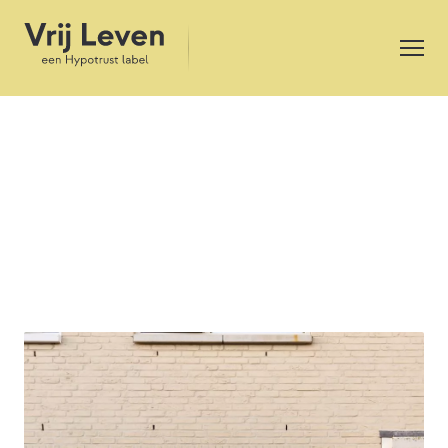
Hypotheekvormen
Als je bij Vrij Leven een hypotheek afsluit dan zijn er
een aantal verschillende hypotheekvormen waar je uit
kunt kiezen. De keuze voor deze hypotheekvorm
hangt geheel af van jouw financiële situatie en
wensen voor nu en later. Als je gebruik wilt maken
van hypotheekrenteaftrek dan zijn er op dit moment
twee hypotheekvormen die hiervoor in aanmerking
komen: een annuïteiten hypotheek of een lineaire
hypotheek. Bespreek met een adviseur wat voor jou
de beste keuze is.