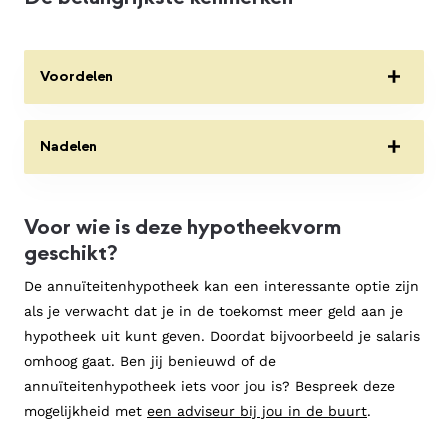
Voordelen
Je weet zeker dat de hypotheek is afgelost aan
Nadelen
het einde van de looptijd. Op de einddatum van
jouw hypotheek kun je dus geen restschuld
Je lost in het eerste deel van de looptijd weinig
hebben.Je lost tijdens de looptijd van de
Voor wie is deze hypotheekvorm
af.
hypotheek af.
geschikt?
De netto maandlasten stijgen tijdens de looptijd
Hierdoor daalt jouw hypotheekschuld tijdens de
De annuïteitenhypotheek kan een interessante optie zijn
als je gebruik maakt van renteaftrek.
looptijd en betaal je over de gehele looptijd
als je verwacht dat je in de toekomst meer geld aan je
minder rente.
Je betaalt over de gehele looptijd meer rente
hypotheek uit kunt geven. Doordat bijvoorbeeld je salaris
dan bij een lineaire hypotheek.
De hypotheekrente kan aftrekbaar zijn voor de
omhoog gaat. Ben jij benieuwd of de
inkomstenbelasting.
annuïteitenhypotheek iets voor jou is? Bespreek deze
mogelijkheid met
een adviseur bij jou in de buurt
.
De bruto maandlasten zijn aan het begin van de
looptijd lager dan bij een lineaire hypotheek.