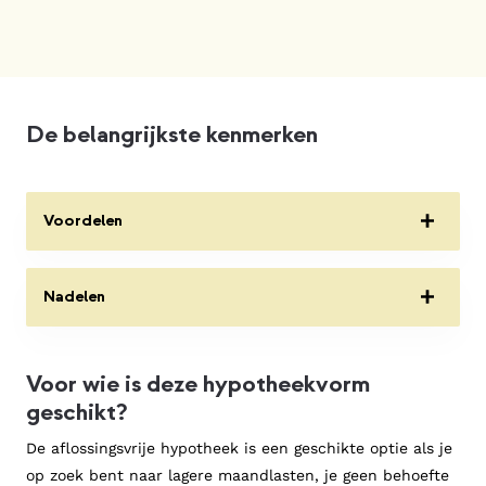
De belangrijkste kenmerken
Voordelen
Lage maandlasten. Je betaalt alleen rente
Nadelen
gedurende de looptijd.
Op de korte termijn een goedkope oplossing.
Op de lange termijn een duurdere optie, omdat
Voor wie is deze hypotheekvorm
je rente blijft betalen zonder dat de schuld
geschikt?
minder wordt.
De aflossingsvrije hypotheek is een geschikte optie als je
Risico op een restschuld aan het einde van de
op zoek bent naar lagere maandlasten, je geen behoefte
looptijd.